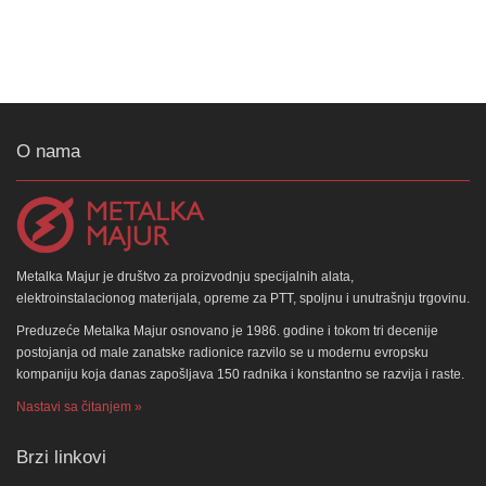
O nama
Metalka Majur je društvo za proizvodnju specijalnih alata,
elektroinstalacionog materijala, opreme za PTT, spoljnu i unutrašnju trgovinu.
Preduzeće Metalka Majur osnovano je 1986. godine i tokom tri decenije
postojanja od male zanatske radionice razvilo se u modernu evropsku
kompaniju koja danas zapošljava 150 radnika i konstantno se razvija i raste.
Nastavi sa čitanjem »
Brzi linkovi