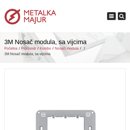
×
Toggle
navigation
3M Nosač modula, sa vijcima
Početna
Proizvodi
Kombo
Nosači modula
3M Nosač modula, sa vijcima