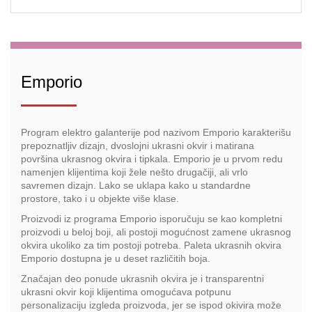
Emporio
Program elektro galanterije pod nazivom Emporio karakterišu
prepoznatljiv dizajn, dvoslojni ukrasni okvir i matirana
površina ukrasnog okvira i tipkala. Emporio je u prvom redu
namenjen klijentima koji žele nešto drugačiji, ali vrlo
savremen dizajn. Lako se uklapa kako u standardne
prostore, tako i u objekte više klase.
Proizvodi iz programa Emporio isporučuju se kao kompletni
proizvodi u beloj boji, ali postoji mogućnost zamene ukrasnog
okvira ukoliko za tim postoji potreba. Paleta ukrasnih okvira
Emporio dostupna je u deset različitih boja.
Značajan deo ponude ukrasnih okvira je i transparentni
ukrasni okvir koji klijentima omogućava potpunu
personalizaciju izgleda proizvoda, jer se ispod okivira može