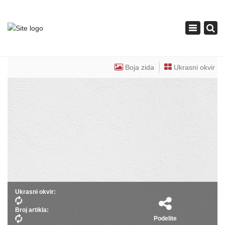
×
Toggle
navigation
Boja zida
Ukrasni okvir
Ukrasni okvir:
Broj artikla:
Podelite