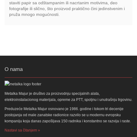
staviti papir sa odštampanim ili nacrtanim motivima, deo
fotografije ili slično, što proizvod praktično čini jedinstvenim i
pruža mnogo mogućnosti.
O nama
Metalka Majur je društvo za proizvodnju specijalnih alata,
elektroinstalacionog materijala, opreme za PTT, spoljnu i unutrašnju trgovinu.
Preduzeće Metalka Majur osnovano je 1986. godine i tokom tri decenije
postojanja od male zanatske radionice razvilo se u modernu evropsku
kompaniju koja danas zapošljava 150 radnika i konstantno se razvija i raste.
Nastavi sa čitanjem »