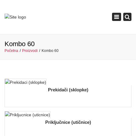
×
Toggle
navigation
Kombo 60
Početna
Proizvodi
Kombo 60
Prekidači (sklopke)
Priključnice (utičnice)