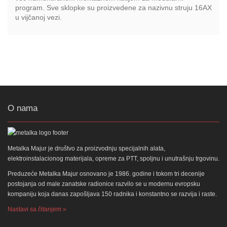
program. Sve sklopke su proizvedene za nazivnu struju 16AX
u vijčanoj vezi.
O nama
Metalka Majur je društvo za proizvodnju specijalnih alata,
elektroinstalacionog materijala, opreme za PTT, spoljnu i unutrašnju trgovinu.
Preduzeće Metalka Majur osnovano je 1986. godine i tokom tri decenije
postojanja od male zanatske radionice razvilo se u modernu evropsku
kompaniju koja danas zapošljava 150 radnika i konstantno se razvija i raste.
Nastavi sa čitanjem »