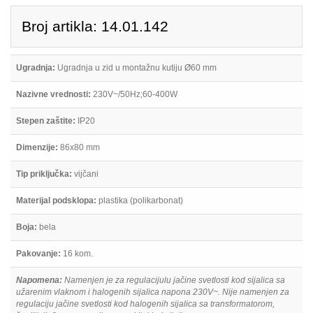
Broj artikla: 14.01.142
Ugradnja:
Ugradnja u zid u montažnu kutiju Ø60 mm
Nazivne vrednosti:
230V~/50Hz;60-400W
Stepen zaštite:
IP20
Dimenzije:
86x80 mm
Tip priključka:
vijčani
Materijal podsklopa:
plastika (polikarbonat)
Boja:
bela
Pakovanje:
16 kom.
Napomena:
Namenjen je za regulacijulu jačine svetlosti kod sijalica sa
užarenim vlaknom i halogenih sijalica napona 230V~. Nije namenjen za
regulaciju jačine svetlosti kod halogenih sijalica sa transformatorom,