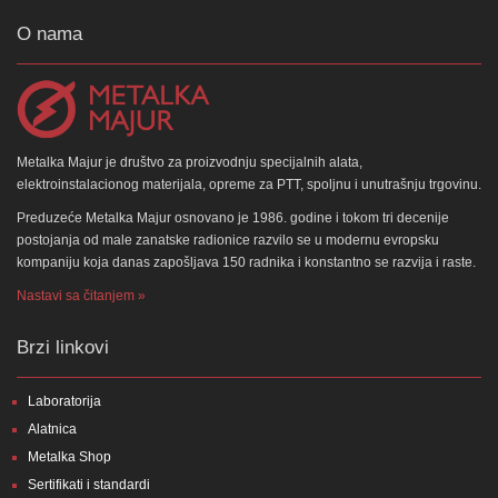
O nama
Metalka Majur je društvo za proizvodnju specijalnih alata,
elektroinstalacionog materijala, opreme za PTT, spoljnu i unutrašnju trgovinu.
Preduzeće Metalka Majur osnovano je 1986. godine i tokom tri decenije
postojanja od male zanatske radionice razvilo se u modernu evropsku
kompaniju koja danas zapošljava 150 radnika i konstantno se razvija i raste.
Nastavi sa čitanjem »
Brzi linkovi
Laboratorija
Alatnica
Metalka Shop
Sertifikati i standardi