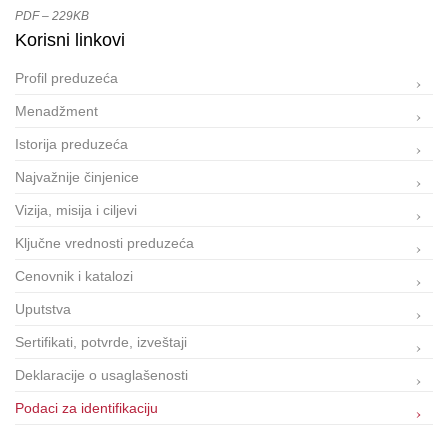
PDF – 229KB
Korisni linkovi
Profil preduzeća
Menadžment
Istorija preduzeća
Najvažnije činjenice
Vizija, misija i ciljevi
Ključne vrednosti preduzeća
Cenovnik i katalozi
Uputstva
Sertifikati, potvrde, izveštaji
Deklaracije o usaglašenosti
Podaci za identifikaciju