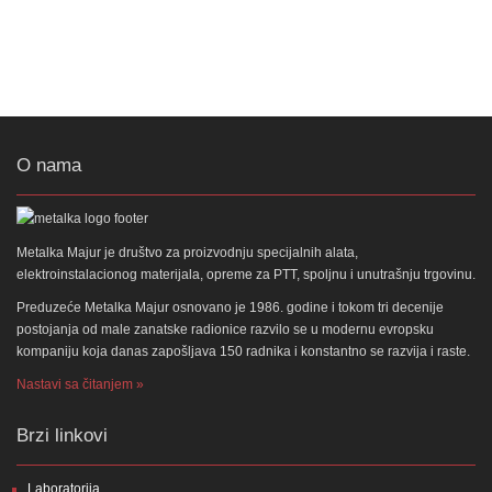
O nama
Metalka Majur je društvo za proizvodnju specijalnih alata,
elektroinstalacionog materijala, opreme za PTT, spoljnu i unutrašnju trgovinu.
Preduzeće Metalka Majur osnovano je 1986. godine i tokom tri decenije
postojanja od male zanatske radionice razvilo se u modernu evropsku
kompaniju koja danas zapošljava 150 radnika i konstantno se razvija i raste.
Nastavi sa čitanjem »
Brzi linkovi
Laboratorija