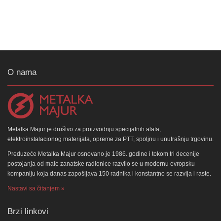
O nama
Metalka Majur je društvo za proizvodnju specijalnih alata,
elektroinstalacionog materijala, opreme za PTT, spoljnu i unutrašnju trgovinu.
Preduzeće Metalka Majur osnovano je 1986. godine i tokom tri decenije
postojanja od male zanatske radionice razvilo se u modernu evropsku
kompaniju koja danas zapošljava 150 radnika i konstantno se razvija i raste.
Nastavi sa čitanjem »
Brzi linkovi