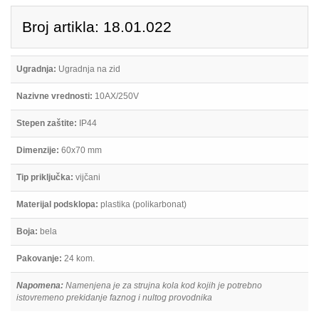
Broj artikla: 18.01.022
Ugradnja:
Ugradnja na zid
Nazivne vrednosti:
10AX/250V
Stepen zaštite:
IP44
Dimenzije:
60x70 mm
Tip priključka:
vijčani
Materijal podsklopa:
plastika (polikarbonat)
Boja:
bela
Pakovanje:
24 kom.
Napomena:
Namenjena je za strujna kola kod kojih je potrebno
istovremeno prekidanje faznog i nultog provodnika