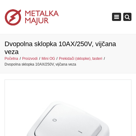
×
Toggle
navigation
Dvopolna sklopka 10AX/250V, vijčana
veza
Početna
Proizvodi
Mini OG
Prekidači (sklopke), tasteri
Dvopolna sklopka 10AX/250V, vijčana veza