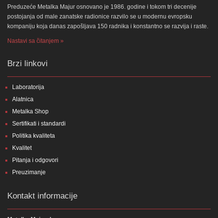
Preduzeće Metalka Majur osnovano je 1986. godine i tokom tri decenije
postojanja od male zanatske radionice razvilo se u modernu evropsku
kompaniju koja danas zapošljava 150 radnika i konstantno se razvija i raste.
Nastavi sa čitanjem »
Brzi linkovi
Laboratorija
Alatnica
Metalka Shop
Sertifikati i standardi
Politika kvaliteta
Kvalitet
Pitanja i odgovori
Preuzimanje
Kontakt informacije