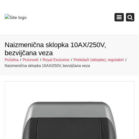
×
Toggle
navigation
Naizmenična sklopka 10AX/250V,
bezvijčana veza
Početna
Proizvodi
Royal Exclusive
Prekidači (sklopke), regulatori
Naizmenična sklopka 10AX/250V, bezvijčana veza