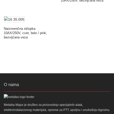
10AX/250V, bezvijčana veza
Naizmenična sklopka
10AX/250V, cvet, belo / pink,
bezvijčana veza
O nama
Metalka Majur je društvo za proizvodnju specijalnih alata,
elektroinstalacionog materijala, opreme za PTT, spoljnu i unutrašnju trgovinu.