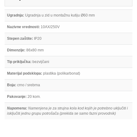
Ugradnja:
Ugradnja u zid u montažnu kutiju Ø60 mm
Nazivne vrednosti:
10AX/250V
Stepen zaštite:
IP20
Dimenzije:
86x80 mm
Tip priključka:
bezvijčani
Materijal podsklopa:
plastika (polikarbonat)
Boja:
crno / srebrna
Pakovanje:
20 kom.
Napomena:
Namenjena je za strujna kola kod kojih je potrebno uključiti i
isključiti jednu grupu potrošača (prekida se samo fazni provodnik)