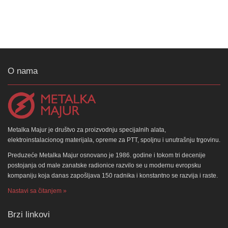
O nama
Metalka Majur je društvo za proizvodnju specijalnih alata,
elektroinstalacionog materijala, opreme za PTT, spoljnu i unutrašnju trgovinu.
Preduzeće Metalka Majur osnovano je 1986. godine i tokom tri decenije
postojanja od male zanatske radionice razvilo se u modernu evropsku
kompaniju koja danas zapošljava 150 radnika i konstantno se razvija i raste.
Nastavi sa čitanjem »
Brzi linkovi