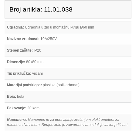
Broj artikla: 11.01.038
Ugradnja:
Ugradnja u zid u montažnu kutiju Ø60 mm
Nazivne vrednosti:
10A/250V
Stepen zaštite:
IP20
Dimenzije:
80x80 mm
Tip priključka:
vijčani
Materijal podsklopa:
plastika (polikarbonat)
Boja:
bela
Pakovanje:
20 kom.
Napomena:
Namenjen je za upravljanje kretanjem elektromotora za
roletne u dva smera. Strujno kolo je zatvoreno samo dok je taster pritisnut