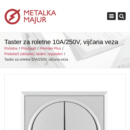
×
Toggle
navigation
Taster za roletne 10A/250V, vijčana veza
Početna
Proizvodi
Premijer Plus
Prekidači (sklopke), tasteri, regulatori
Taster za roletne 10A/250V, vijčana veza