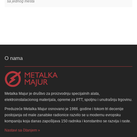
sa jednog mesta
O nama
Metalka Majur je društvo za proizvodnju specijalnih alata,
elektroinstalacionog materijala, opreme za PTT, spoljnu i unutrašnju trgovinu.
Preduzeće Metalka Majur osnovano je 1986. godine i tokom tri decenije
postojanja od male zanatske radionice razvilo se u modernu evropsku
kompaniju koja danas zapošljava 150 radnika i konstantno se razvija i raste.
Nastavi sa čitanjem »