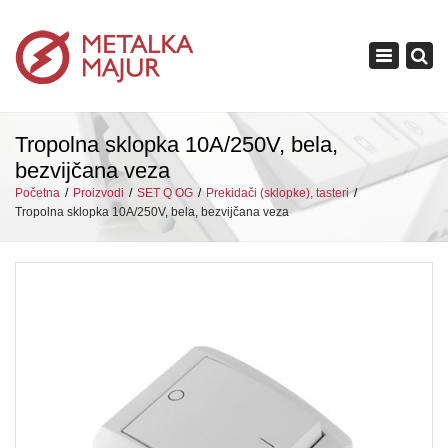
×
Toggle
navigation
Tropolna sklopka 10A/250V, bela,
bezvijčana veza
Početna
Proizvodi
SET Q OG
Prekidači (sklopke), tasteri
Tropolna sklopka 10A/250V, bela, bezvijčana veza