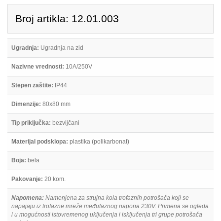
Broj artikla: 12.01.003
Ugradnja:
Ugradnja na zid
Nazivne vrednosti:
10A/250V
Stepen zaštite:
IP44
Dimenzije:
80x80 mm
Tip priključka:
bezvijčani
Materijal podsklopa:
plastika (polikarbonat)
Boja:
bela
Pakovanje:
20 kom.
Napomena:
Namenjena za strujna kola trofaznih potrošača koji se
napajaju iz trofazne mreže međufaznog napona 230V. Primena se ogleda
i u mogućnosti istovremenog uključenja i isključenja tri grupe potrošača