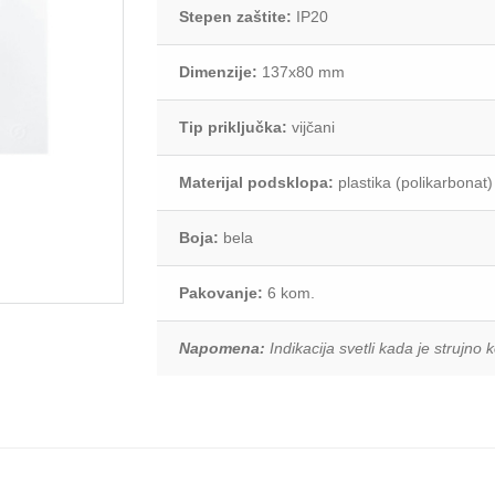
Razvodne table
Stepen zaštite:
IP20
Instalacione kutije
Dimenzije:
137x80 mm
Prenosne priključnice
Tip priključka:
vijčani
Elektro pribor
Materijal podsklopa:
plastika (polikarbonat)
Boja:
bela
Pakovanje:
6 kom.
Napomena:
Indikacija svetli kada je strujno 