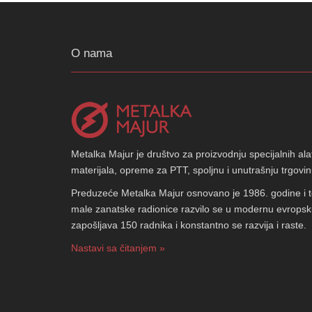
O nama
Metalka Majur je društvo za proizvodnju specijalnih ala
materijala, opreme za PTT, spoljnu i unutrašnju trgovin
Preduzeće Metalka Majur osnovano je 1986. godine i t
male zanatske radionice razvilo se u modernu evrops
zapošljava 150 radnika i konstantno se razvija i raste.
Nastavi sa čitanjem »