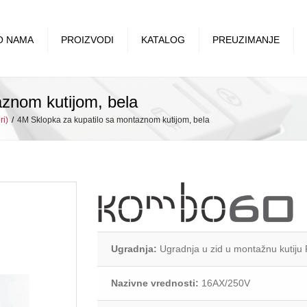
O NAMA
PROIZVODI
KATALOG
PREUZIMANJE
duzeća
Premijer Plus
Cenovnik i katalozi
aznom kutijom, bela
ent
Status
Uputstva
ri)
4M Sklopka za kupatilo sa montaznom kutijom, bela
reduzeća
Royal
Sertifikati, potvrde, izveštaji
 činjenice
Royal Exclusive
Deklaracije o usaglašenosti
ja i ciljevi
Emporio
Podaci za identifikaciju
rednosti preduzeća
Happy
Kombo
Kombo 60
Ugradnja:
Ugradnja u zid u montažnu kutiju
SET Q OG
Nazivne vrednosti:
16AX/250V
Mini OG