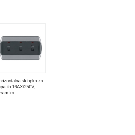
rizontalna sklopka za
patilo 16AX/250V,
eramika