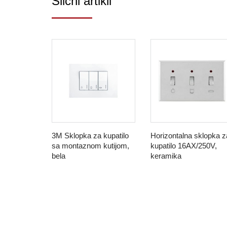
Slični artikli
3M Sklopka za kupatilo
Horizontalna sklopka z
sa montaznom kutijom,
kupatilo 16AX/250V,
bela
keramika