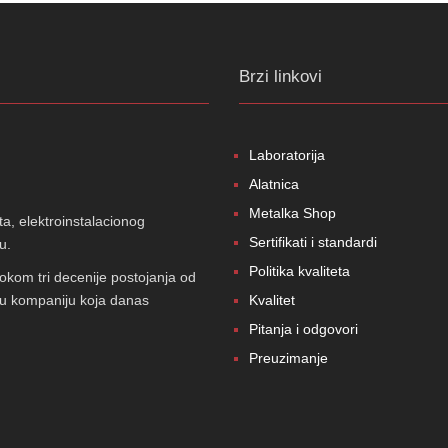
Brzi linkovi
Laboratorija
Alatnica
Metalka Shop
ta, elektroinstalacionog
Sertifikati i standardi
u.
Politika kvaliteta
okom tri decenije postojanja od
Kvalitet
ku kompaniju koja danas
Pitanja i odgovori
Preuzimanje