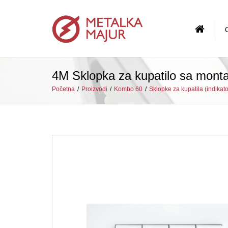
Profil pre
4M Sklopka za kupatilo sa mont
Menadžm
Početna
Proizvodi
Kombo 60
Sklopke za kupatila (indikato
Istorija p
Najvažnije
Vizija, misi
Ključne v