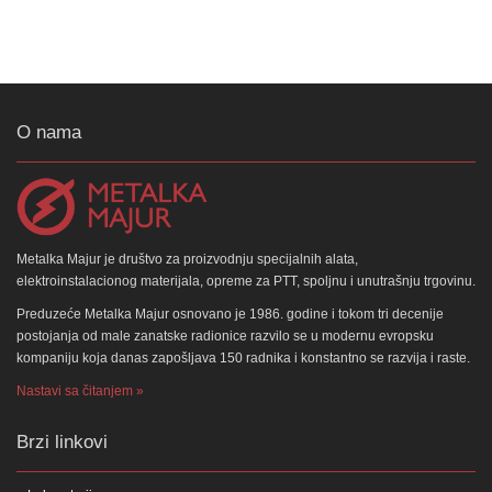
O nama
Metalka Majur je društvo za proizvodnju specijalnih alata,
elektroinstalacionog materijala, opreme za PTT, spoljnu i unutrašnju trgovinu.
Preduzeće Metalka Majur osnovano je 1986. godine i tokom tri decenije
postojanja od male zanatske radionice razvilo se u modernu evropsku
kompaniju koja danas zapošljava 150 radnika i konstantno se razvija i raste.
Nastavi sa čitanjem »
Brzi linkovi