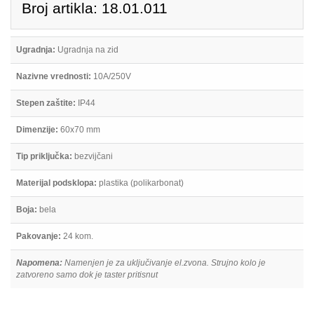
Broj artikla: 18.01.011
Ugradnja:
Ugradnja na zid
Nazivne vrednosti:
10A/250V
Stepen zaštite:
IP44
Dimenzije:
60x70 mm
Tip priključka:
bezvijčani
Materijal podsklopa:
plastika (polikarbonat)
Boja:
bela
Pakovanje:
24 kom.
Napomena:
Namenjen je za uključivanje el.zvona. Strujno kolo je
zatvoreno samo dok je taster pritisnut