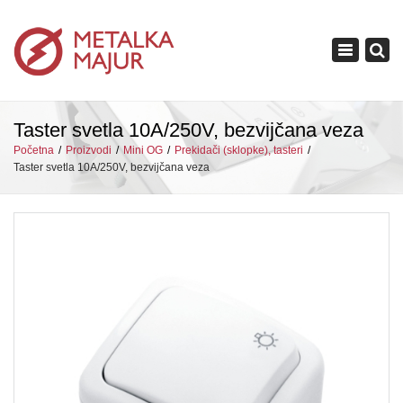
×
Toggle
navigation
Taster svetla 10A/250V, bezvijčana veza
Početna
Proizvodi
Mini OG
Prekidači (sklopke), tasteri
Taster svetla 10A/250V, bezvijčana veza