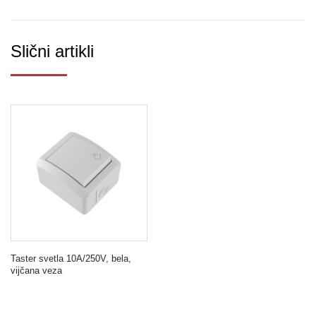
Slični artikli
Taster svetla 10A/250V, bela,
vijčana veza