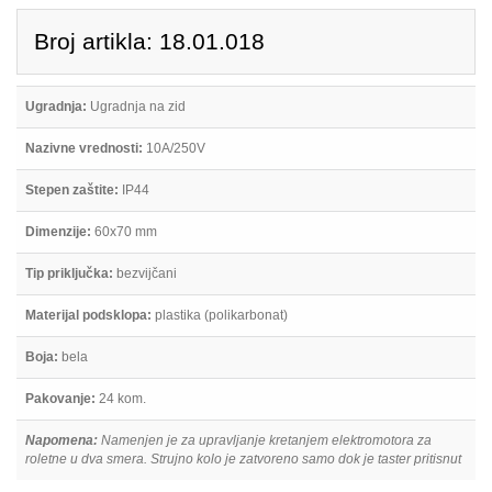
Broj artikla: 18.01.018
Ugradnja:
Ugradnja na zid
Nazivne vrednosti:
10A/250V
Stepen zaštite:
IP44
Dimenzije:
60x70 mm
Tip priključka:
bezvijčani
Materijal podsklopa:
plastika (polikarbonat)
Boja:
bela
Pakovanje:
24 kom.
Napomena:
Namenjen je za upravljanje kretanjem elektromotora za
roletne u dva smera. Strujno kolo je zatvoreno samo dok je taster pritisnut