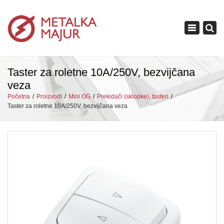
×
Toggle
navigation
Taster za roletne 10A/250V, bezvijčana
veza
Početna
Proizvodi
Mini OG
Prekidači (sklopke), tasteri
Taster za roletne 10A/250V, bezvijčana veza