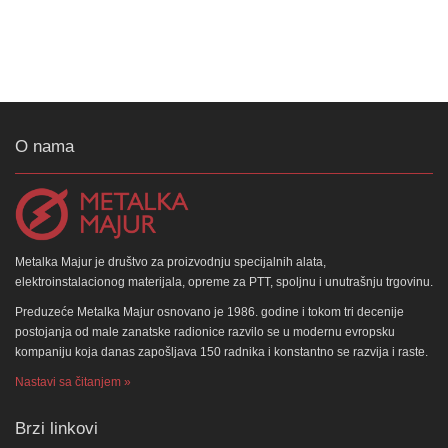
O nama
Metalka Majur je društvo za proizvodnju specijalnih alata,
elektroinstalacionog materijala, opreme za PTT, spoljnu i unutrašnju trgovinu.
Preduzeće Metalka Majur osnovano je 1986. godine i tokom tri decenije
postojanja od male zanatske radionice razvilo se u modernu evropsku
kompaniju koja danas zapošljava 150 radnika i konstantno se razvija i raste.
Nastavi sa čitanjem »
Brzi linkovi